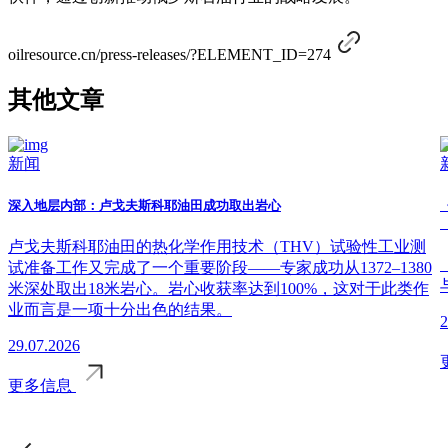
oilresource.cn/press-releases/?ELEMENT_ID=274
其他文章
新闻
深入地层内部：卢戈夫斯科耶油田成功取出岩心
卢戈夫斯科耶油田的热化学作用技术（THV）试验性工业测
试准备工作又完成了一个重要阶段——专家成功从1372–1380
米深处取出18米岩心。岩心收获率达到100%，这对于此类作
业而言是一项十分出色的结果。
2
29.07.2026
更多信息