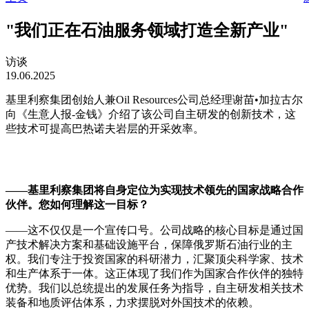
"我们正在石油服务领域打造全新产业"
访谈
19.06.2025
基里利察集团创始人兼Oil Resources公司总经理谢苗•加拉古尔
向《生意人报-金钱》介绍了该公司自主研发的创新技术，这
些技术可提高巴热诺夫岩层的开采效率。
——基里利察集团将自身定位为实现技术领先的国家战略合作
伙伴。您如何理解这一目标？
——这不仅仅是一个宣传口号。公司战略的核心目标是通过国
产技术解决方案和基础设施平台，保障俄罗斯石油行业的主
权。我们专注于投资国家的科研潜力，汇聚顶尖科学家、技术
和生产体系于一体。这正体现了我们作为国家合作伙伴的独特
优势。我们以总统提出的发展任务为指导，自主研发相关技术
装备和地质评估体系，力求摆脱对外国技术的依赖。